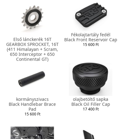
Fékolajtartály fedél
Első lánckerék 16T
Black Front Reservoir Cap
GEARBOX SPROCKET, 16T
15 600 Ft
(411 Himalayan + Scram,
650 Interceptor + 650
Continental GT)
12 530 Ft
kormányszivacs
olajbetöltő sapka
Black Handlebar Brace
Black Oil Filler Cap
Pad
17 400 Ft
15 600 Ft