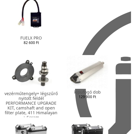
FUELX PRO
82 600 Ft
kipufogó dob
vezérműtengely+ légszűrő
129 900 Ft
nyitott feldél
PERFORMANCE UPGRADE
KIT, camshaft and open
filter plate, 411 Himalayan
+ Scram
119 100 Ft