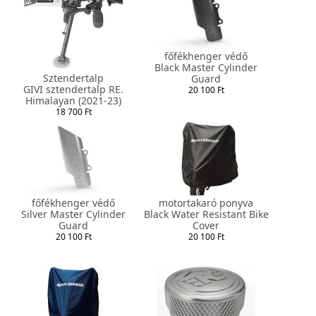
főfékhenger védő
Black Master Cylinder
Sztendertalp
Guard
GIVI sztendertalp RE.
20 100 Ft
Himalayan (2021-23)
18 700 Ft
főfékhenger védő
motortakaró ponyva
Silver Master Cylinder
Black Water Resistant Bike
Guard
Cover
20 100 Ft
20 100 Ft