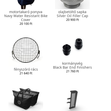
motortakaró ponyva
olajbetöltő sapka
Navy Water Resistant Bike
Silver Oil Filler Cap
Cover
20 900 Ft
20 100 Ft
kormányvég
Black Bar End Finishers
fényszóró rács
21 760 Ft
21 640 Ft