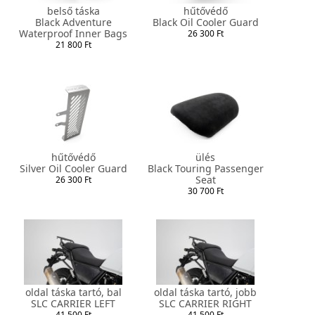
belső táska
hűtővédő
Black Adventure
Black Oil Cooler Guard
Waterproof Inner Bags
26 300 Ft
21 800 Ft
hűtővédő
ülés
Silver Oil Cooler Guard
Black Touring Passenger
Seat
26 300 Ft
30 700 Ft
oldal táska tartó, bal
oldal táska tartó, jobb
SLC CARRIER LEFT
SLC CARRIER RIGHT
41 500 Ft
41 500 Ft