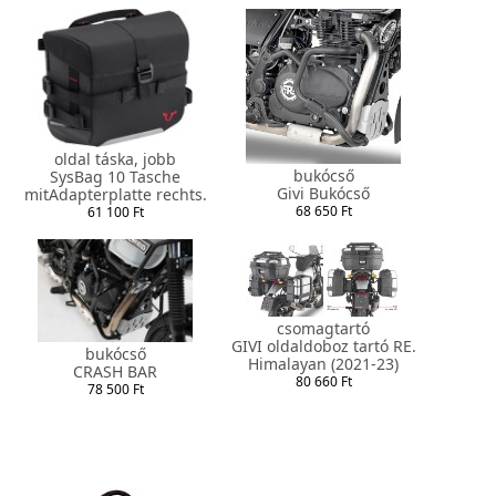
oldal táska, jobb
bukócső
SysBag 10 Tasche
Givi Bukócső
mitAdapterplatte rechts.
68 650 Ft
61 100 Ft
csomagtartó
GIVI oldaldoboz tartó RE.
bukócső
Himalayan (2021-23)
CRASH BAR
80 660 Ft
78 500 Ft