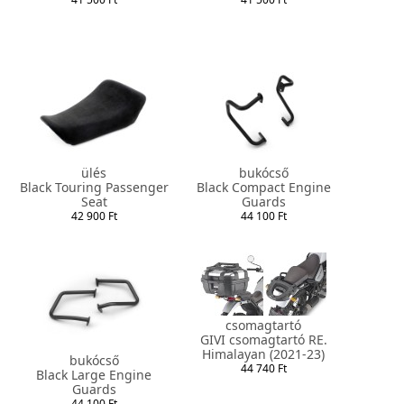
ülés
bukócső
Black Touring Passenger
Black Compact Engine
Seat
Guards
42 900 Ft
44 100 Ft
csomagtartó
GIVI csomagtartó RE.
Himalayan (2021-23)
bukócső
44 740 Ft
Black Large Engine
Guards
44 100 Ft