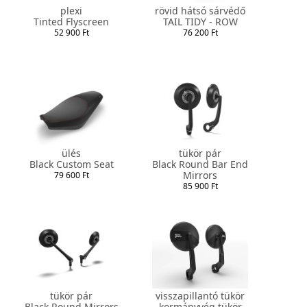
plexi
rövid hátsó sárvédő
Tinted Flyscreen
TAIL TIDY - ROW
52 900 Ft
76 200 Ft
ülés
tükör pár
Black Custom Seat
Black Round Bar End
Mirrors
79 600 Ft
85 900 Ft
tükör pár
visszapillantó tükör
Black Round Mirrors
kormányvég tükör