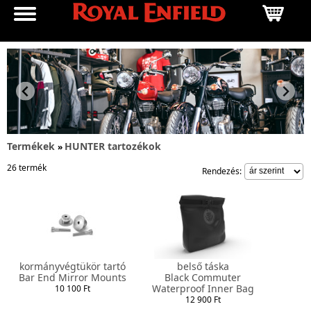
Termékek
HUNTER tartozékok
»
26 termék
Rendezés:
kormányvégtükör tartó
belső táska
Bar End Mirror Mounts
Black Commuter
Waterproof Inner Bag
10 100 Ft
12 900 Ft