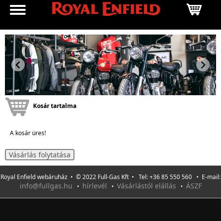
Kosár tartalma
A kosár üres!
Vásárlás folytatása
Royal Enfield webáruház • © 2022 Full-Gas Kft • Tel: +36 85 550 560 • E-mail:
info@fullgas.hu
hírlevél
Vásárlástól elállás
ÁSZF
•
•
•