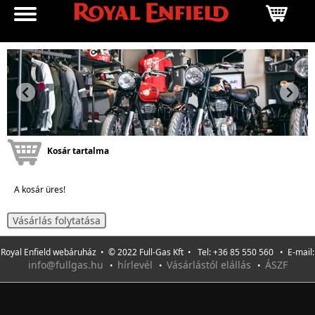
Kosár tartalma
A kosár üres!
Vásárlás folytatása
Royal Enfield webáruház • © 2022 Full-Gas Kft • Tel: +36 85 550 560 • E-mail:
info@fullgas.hu
hírlevél
Vásárlástól elállás
ÁSZF
•
•
•