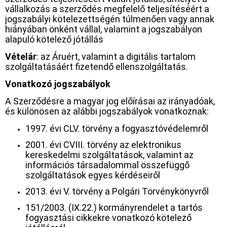
vállalkozás a szerződés megfelelő teljesítéséért a
jogszabályi kötelezettségén túlmenően vagy annak
hiányában önként vállal, valamint a jogszabályon
alapuló kötelező jótállás
Vételár
: az Áruért, valamint a digitális tartalom
szolgáltatásáért fizetendő ellenszolgáltatás.
Vonatkozó jogszabályok
A Szerződésre a magyar jog előírásai az irányadóak,
és különösen az alábbi jogszabályok vonatkoznak:
1997. évi CLV. törvény a fogyasztóvédelemről
2001. évi CVIII. törvény az elektronikus
kereskedelmi szolgáltatások, valamint az
információs társadalommal összefüggő
szolgáltatások egyes kérdéseiről
2013. évi V. törvény a Polgári Törvénykönyvről
151/2003. (IX.22.) kormányrendelet a tartós
fogyasztási cikkekre vonatkozó kötelező