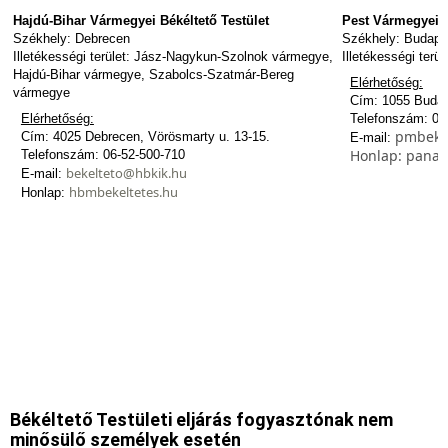
Hajdú-Bihar Vármegyei Békéltető Testület
Pest Vármegyei B
Székhely: Debrecen
Székhely: Budape
Illetékességi terület: Jász-Nagykun-Szolnok vármegye,
Illetékességi terü
Hajdú-Bihar vármegye, Szabolcs-Szatmár-Bereg
Elérhetőség:
vármegye
Cím: 1055 Budape
Elérhetőség:
Telefonszám: 06
pmbeke
Cím: 4025 Debrecen, Vörösmarty u. 13-15.
E-mail:
Honlap:
panas
Telefonszám: 06-52-500-710
bekelteto@hbkik.hu
E-mail:
hbmbekeltetes.hu
Honlap:
Békéltető Testületi eljárás fogyasztónak nem
minősülő személyek esetén