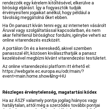
rendezzék egy kérelem kitöltésével, elkerülve a
bírósági eljárást. Így a fogyasztók tudják
érvényesíteni jogaikat anélkül, hogy például a
távolság meggátolná őket ebben.
Ha Ön panaszt kíván tenni egy, az interneten vásárolt
Áruval vagy szolgáltatással kapcsolatban, és nem
akar feltétlenül bírósághoz fordulni, igénybe veheti az
online vitarendezés eszközét.
A portálon Ön és a kereskedő, akivel szemben
panasszal élt, közösen kiválaszthatják a panasz
kezelésével megbízni kívánt vitarendezési testületet.
Az online vitarendezési platform itt érhető el:
https://webgate.ec.europa.eu/odr/main/?
event=main.home.show&lng=HU
Részleges érvénytelenség, magatartási kódex
Ha az ÁSZF valamely pontja jogilag hiányos vagy
hatálytalan, attól még a szerződés további pontjai