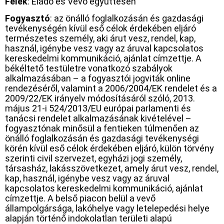
Felek
: Eladó és Vevő együttesen
Fogyasztó
: az önálló foglalkozásán és gazdasági
tevékenységén kívül eső célok érdekében eljáró
természetes személy, aki árut vesz, rendel, kap,
használ, igénybe vesz vagy az áruval kapcsolatos
kereskedelmi kommunikáció, ajánlat címzettje. A
békéltető testületre vonatkozó szabályok
alkalmazásában – a fogyasztói jogviták online
rendezéséről, valamint a 2006/2004/EK rendelet és a
2009/22/EK irányelv módosításáról szóló, 2013.
május 21-i 524/2013/EU európai parlamenti és
tanácsi rendelet alkalmazásának kivételével –
fogyasztónak minősül a fentieken túlmenően az
önálló foglalkozásán és gazdasági tevékenységi
körén kívül eső célok érdekében eljáró, külön törvény
szerinti civil szervezet, egyházi jogi személy,
társasház, lakásszövetkezet, amely árut vesz, rendel,
kap, használ, igénybe vesz vagy az áruval
kapcsolatos kereskedelmi kommunikáció, ajánlat
címzettje. A belső piacon belül a vevő
állampolgársága, lakóhelye vagy letelepedési helye
alapján történő indokolatlan területi alapú