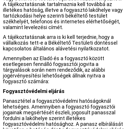
A tájékoztatásnak tartalmaznia kell továbbá az
illetékes hatóság, illetve a fogyasztó lakóhelye vagy
tartózkodási helye szerinti békéltető testület
székhelyét, telefonos és internetes elérhetőségét,
valamint levelezési címét.
A tájékoztatásnak arra is ki kell terjednie, hogy a
vállalkozás tett-e a Békéltető Testületi döntéssel
kapcsolatos általános alávetési nyilatkozatot.
Amennyiben az Eladó és a fogyasztó között
esetlegesen fennálló fogyasztói jogvita a
tárgyalások során nem rendeződik, az alábbi
jogérvényesítési lehetőségek állnak nyitva a
fogyasztó számára:
Fogyasztóvédelmi eljárás
Panasztétel a fogyasztóvédelmi hatóságoknál
lehetséges. Amennyiben a fogyasztó fogyasztói
jogainak megsértését észleli, jogosult panasszal
fordulni a lakóhelye szerint illetékes
fogyasztóvédelmi hatósághoz. A panasz elbírálását