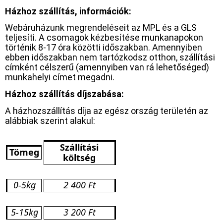
Házhoz szállítás, információk:
Webáruházunk megrendeléseit az MPL és a GLS
teljesíti. A csomagok kézbesítése munkanapokon
történik 8-17 óra közötti időszakban. Amennyiben
ebben időszakban nem tartózkodsz otthon, szállítási
címként célszerű (amennyiben van rá lehetőséged)
munkahelyi címet megadni.
Házhoz szállítás díjszabása:
A házhozszállítás díja az egész ország területén az
alábbiak szerint alakul:
Szállítási
Tömeg
költség
0-5kg
2 400 Ft
5-15kg
3 200 Ft