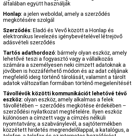
általában együtt használják
Honlap
: a jelen weboldal, amely a szerződés
megkötésére szolgál
Szerződés
: Eladó és Vevő között a Honlap és
elektronikus levelezés igénybevételével létrejövő
adásvételi szerződés
Tartós adathordozó
: bármely olyan eszköz, amely
lehetővé teszi a fogyasztó vagy a vállalkozás
számára a személyesen neki címzett adatoknak a
jövőben is hozzáférhető módon és az adat céljának
megfelelő ideig történő tárolását, valamint a tárolt
adatok változatlan formában történő megjelenítését
Távollévők közötti kommunikációt lehetővé tévő
eszköz
: olyan eszköz, amely alkalmas a felek
távollétében – szerződés megkötése érdekében –
szerződési nyilatkozat megtételére. Ilyen eszköz
különösen a címzett vagy a címzés nélküli
nyomtatvány, a szabványlevél, a sajtótermékben
közzétett hirdetés megrendelőlappal, a katalógus, a
telefon, a telefax és az internetes hozzáférést