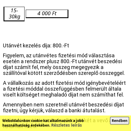
15-
4 000 Ft
30kg
Utánvét kezelés díja:
800.-Ft
Figyelem, az utánvétes fizetési mód választása
esetén a rendszer plusz 800.-Ft utánvét beszedési
díjat számít fel, mely összeg megegyezik a
szállítóval kötött szerződésben szereplő összeggel.
A vállalkozás az adott fizetési mód igénybevételéért
a fizetési móddal összefüggésben felmerült általa
viselt költséget meghaladó díjat nem számíthat fel.
Amennyiben nem szeretnél utánvét beszedési díjat
fizetni, úgy kérjük, válaszd a banki átutalást.
Utánvét esetén a számla ellenértékét a vevő a
Weboldalunkon cookie-kat alkalmazunk a jobb
Rendben
Részletes leírás
használhatóság érdekében.
futárnak fizeti.