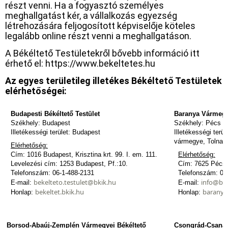
részt venni. Ha a fogyasztó személyes
meghallgatást kér, a vállalkozás egyezség
létrehozására feljogosított képviselője köteles
legalább online részt venni a meghallgatáson.
A Békéltető Testületekről bővebb információ itt
érhető el: https://www.bekeltetes.hu
Az egyes területileg illetékes Békéltető Testületek
elérhetőségei:
Budapesti Békéltető Testület
Baranya Vármegye
Székhely: Budapest
Székhely: Pécs
Illetékességi terület: Budapest
Illetékességi ter
vármegye, Tolna 
Elérhetőség:
Cím: 1016 Budapest, Krisztina krt. 99. I. em. 111.
Elérhetőség:
Levelezési cím: 1253 Budapest, Pf.:10.
Cím: 7625 Pécs, 
Telefonszám: 06-1-488-2131
Telefonszám: 06
bekelteto.testulet@bkik.hu
info@bar
E-mail:
E-mail:
bekeltet.bkik.hu
baranya
Honlap:
Honlap:
Borsod-Abaúj-Zemplén Vármegyei Békéltető
Csongrád-Csanád