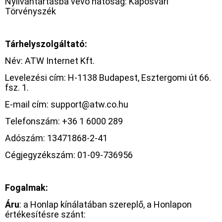
Nyilvántartásba vevő hatóság: Kaposvári
Törvényszék
Tárhelyszolgáltató:
Név: ATW Internet Kft.
Levelezési cím: H-1138 Budapest, Esztergomi út 66.
fsz. 1.
E-mail cím: support@atw.co.hu
Telefonszám: +36 1 6000 289
Adószám: 13471868-2-41
Cégjegyzékszám: 01-09-736956
Fogalmak:
Áru
: a Honlap kínálatában szereplő, a Honlapon
értékesítésre szánt: