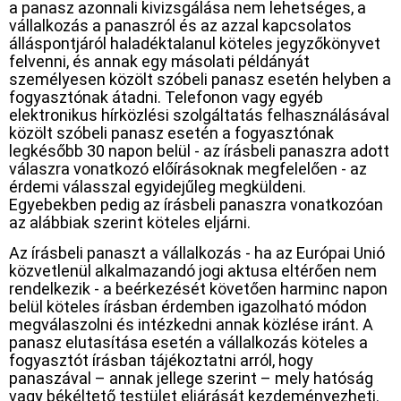
a panasz azonnali kivizsgálása nem lehetséges, a
vállalkozás a panaszról és az azzal kapcsolatos
álláspontjáról haladéktalanul köteles jegyzőkönyvet
felvenni, és annak egy másolati példányát
személyesen közölt szóbeli panasz esetén helyben a
fogyasztónak átadni. Telefonon vagy egyéb
elektronikus hírközlési szolgáltatás felhasználásával
közölt szóbeli panasz esetén a fogyasztónak
legkésőbb 30 napon belül - az írásbeli panaszra adott
válaszra vonatkozó előírásoknak megfelelően - az
érdemi válasszal egyidejűleg megküldeni.
Egyebekben pedig az írásbeli panaszra vonatkozóan
az alábbiak szerint köteles eljárni.
Az írásbeli panaszt a vállalkozás - ha az Európai Unió
közvetlenül alkalmazandó jogi aktusa eltérően nem
rendelkezik - a beérkezését követően harminc napon
belül köteles írásban érdemben igazolható módon
megválaszolni és intézkedni annak közlése iránt. A
panasz elutasítása esetén a vállalkozás köteles a
fogyasztót írásban tájékoztatni arról, hogy
panaszával – annak jellege szerint – mely hatóság
vagy békéltető testület eljárását kezdeményezheti.