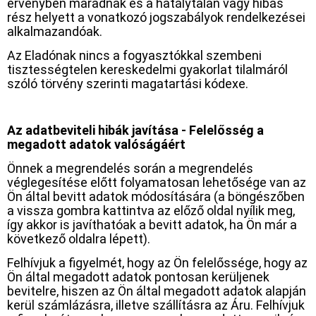
érvényben maradnak és a hatálytalan vagy hibás
rész helyett a vonatkozó jogszabályok rendelkezései
alkalmazandóak.
Az Eladónak nincs a fogyasztókkal szembeni
tisztességtelen kereskedelmi gyakorlat tilalmáról
szóló törvény szerinti magatartási kódexe.
Az adatbeviteli hibák javítása - Felelősség a
megadott adatok valóságáért
Önnek a megrendelés során a megrendelés
véglegesítése előtt folyamatosan lehetősége van az
Ön által bevitt adatok módosítására (a böngészőben
a vissza gombra kattintva az előző oldal nyílik meg,
így akkor is javíthatóak a bevitt adatok, ha Ön már a
következő oldalra lépett).
Felhívjuk a figyelmét, hogy az Ön felelőssége, hogy az
Ön által megadott adatok pontosan kerüljenek
bevitelre, hiszen az Ön által megadott adatok alapján
kerül számlázásra, illetve szállításra az Áru. Felhívjuk