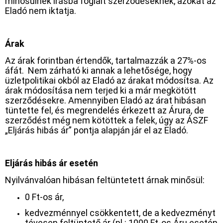
minősülnek írásba foglalt szerződéseknek, azokat az
Eladó nem iktatja.
Árak
Az árak forintban értendők, tartalmazzák a 27%-os
áfát. Nem zárható ki annak a lehetősége, hogy
üzletpolitikai okból az Eladó az árakat módosítsa. Az
árak módosítása nem terjed ki a már megkötött
szerződésekre. Amennyiben Eladó az árat hibásan
tüntette fel, és megrendelés érkezett az Árura, de
szerződést még nem kötöttek a felek, úgy az ÁSZF
„Eljárás hibás ár” pontja alapján jár el az Eladó.
Eljárás hibás ár esetén
Nyilvánvalóan hibásan feltüntetett árnak minősül:
0 Ft-os ár,
kedvezménnyel csökkentett, de a kedvezményt
tévesen feltüntető ár (pl.: 1000 Ft-os Áru esetén