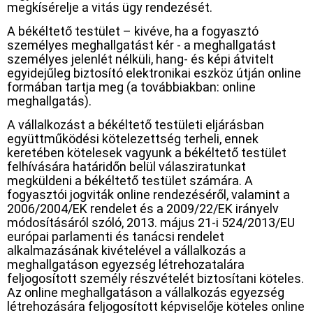
megkísérelje a vitás ügy rendezését.
A békéltető testület – kivéve, ha a fogyasztó
személyes meghallgatást kér - a meghallgatást
személyes jelenlét nélküli, hang- és képi átvitelt
egyidejűleg biztosító elektronikai eszköz útján online
formában tartja meg (a továbbiakban: online
meghallgatás).
A vállalkozást a békéltető testületi eljárásban
együttműködési kötelezettség terheli, ennek
keretében kötelesek vagyunk a békéltető testület
felhívására határidőn belül válasziratunkat
megküldeni a békéltető testület számára. A
fogyasztói jogviták online rendezéséről, valamint a
2006/2004/EK rendelet és a 2009/22/EK irányelv
módosításáról szóló, 2013. május 21-i 524/2013/EU
európai parlamenti és tanácsi rendelet
alkalmazásának kivételével a vállalkozás a
meghallgatáson egyezség létrehozatalára
feljogosított személy részvételét biztosítani köteles.
Az online meghallgatáson a vállalkozás egyezség
létrehozására feljogosított képviselője köteles online