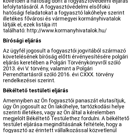
követően a hatóság dönt a fogyasztóvédelmi eljárás
lefolytatásáról. A fogyasztóvédelmi elsőfokú
hatósági feladatokat a fogyasztó lakóhelye szerint
illetékes fővárosi és vármegyei kormányhivatalok
látják el, ezek listája itt
található: http://www.kormanyhivatalok.hu/
Bírósági eljárás
Az ügyfél jogosult a fogyasztói jogvitából származó
követelésének bíróság előtti érvényesítésére polgári
eljárás keretében a Polgári Törvénykönyvről szóló
2013. évi V. törvény, valamint a Polgári
Perrendtartásról szóló 2016. évi CXXX. törvény
rendelkezései szerint.
Békéltető testületi eljárás
Amennyiben az Ön fogyasztói panaszát elutasítjuk,
úgy Ön jogosult az Ön lakóhelye, tartózkodási helye
szerinti illetékes, vagy az Ön által a kérelemben
megjelölt Békéltető Testülethez fordulni. A békéltető
testület eljárása megindításának feltétele, hogy a
fogyasztó az érintett vállalkozással közvetlenül