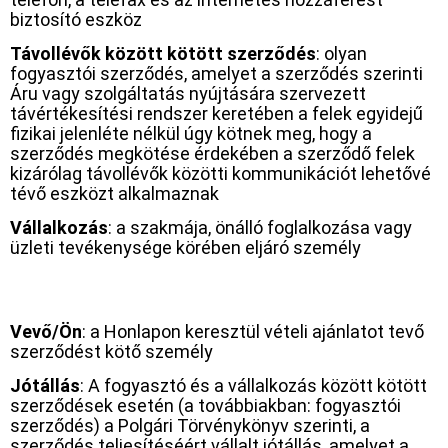
biztosító eszköz
Távollévők között kötött szerződés
: olyan
fogyasztói szerződés, amelyet a szerződés szerinti
Áru vagy szolgáltatás nyújtására szervezett
távértékesítési rendszer keretében a felek egyidejű
fizikai jelenléte nélkül úgy kötnek meg, hogy a
szerződés megkötése érdekében a szerződő felek
kizárólag távollévők közötti kommunikációt lehetővé
tévő eszközt alkalmaznak
Vállalkozás
: a szakmája, önálló foglalkozása vagy
üzleti tevékenysége körében eljáró személy
Vevő/Ön
: a Honlapon keresztül vételi ajánlatot tevő
szerződést kötő személy
Jótállás
: A fogyasztó és a vállalkozás között kötött
szerződések esetén (a továbbiakban: fogyasztói
szerződés) a Polgári Törvénykönyv szerinti, a
szerződés teljesítéséért vállalt jótállás, amelyet a