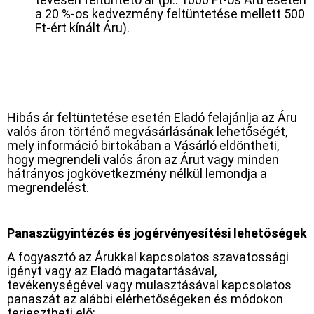
a 20 %-os kedvezmény feltüntetése mellett 500
Ft-ért kínált Áru).
Hibás ár feltüntetése esetén Eladó felajánlja az Áru
valós áron történő megvásárlásának lehetőségét,
mely információ birtokában a Vásárló eldöntheti,
hogy megrendeli valós áron az Árut vagy minden
hátrányos jogkövetkezmény nélkül lemondja a
megrendelést.
Panaszügyintézés és jogérvényesítési lehetőségek
A fogyasztó az Árukkal kapcsolatos szavatossági
igényt vagy az Eladó magatartásával,
tevékenységével vagy mulasztásával kapcsolatos
panaszát az alábbi elérhetőségeken és módokon
terjesztheti elő: