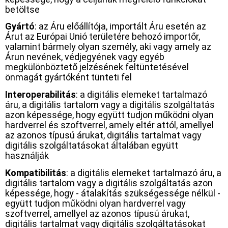
betöltse
Gyártó
: az Áru előállítója, importált Áru esetén az
Árut az Európai Unió területére behozó importőr,
valamint bármely olyan személy, aki vagy amely az
Árun nevének, védjegyének vagy egyéb
megkülönböztető jelzésének feltüntetésével
önmagát gyártóként tünteti fel
Interoperabilitás
: a digitális elemeket tartalmazó
áru, a digitális tartalom vagy a digitális szolgáltatás
azon képessége, hogy együtt tudjon működni olyan
hardverrel és szoftverrel, amely eltér attól, amellyel
az azonos típusú árukat, digitális tartalmat vagy
digitális szolgáltatásokat általában együtt
használják
Kompatibilitás
: a digitális elemeket tartalmazó áru, a
digitális tartalom vagy a digitális szolgáltatás azon
képessége, hogy - átalakítás szükségessége nélkül -
együtt tudjon működni olyan hardverrel vagy
szoftverrel, amellyel az azonos típusú árukat,
digitális tartalmat vagy digitális szolgáltatásokat