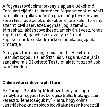
A fogyasztóvédelmi törvény alapján a Békéltető
Testületi eljárás tekintetében fogyasztónak minősül
az önálló foglalkozásán és gazdasági tevékenységi
körén kívül eső célok érdekében eljáró, külön törvény
szerinti civil szervezet, egyházi jogi személy,
társasház, lakásszövetkezet, amely árut vesz, rendel,
kap, használ, igénybe vesz vagy az áruval
kapcsolatos kereskedelmi kommunikáció, ajánlat
címzettje.
A fogyasztói minőség fennállását a Békéltető
Testület jogosult ellenőrizni és vizsgálni. Az eljárás
szabályaira a Békéltető Testület alatt írt szabályok
az irányadóak.
Online vitarendezési platform
Az Európai Bizottság létrehozott egy honlapot,
amelybe a fogyasztók beregisztrálhatnak, így ezen
keresztül lehetőségük nyílik arra, hogy online
vásárláshoz kapcsolódó jogvitáikat ezen keresztül