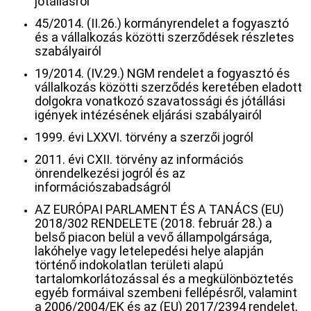
jótállásról
45/2014. (II.26.) kormányrendelet a fogyasztó
és a vállalkozás közötti szerződések részletes
szabályairól
19/2014. (IV.29.) NGM rendelet a fogyasztó és
vállalkozás közötti szerződés keretében eladott
dolgokra vonatkozó szavatossági és jótállási
igények intézésének eljárási szabályairól
1999. évi LXXVI. törvény a szerzői jogról
2011. évi CXII. törvény az információs
önrendelkezési jogról és az
információszabadságról
AZ EURÓPAI PARLAMENT ÉS A TANÁCS (EU)
2018/302 RENDELETE (2018. február 28.) a
belső piacon belül a vevő állampolgársága,
lakóhelye vagy letelepedési helye alapján
történő indokolatlan területi alapú
tartalomkorlátozással és a megkülönböztetés
egyéb formáival szembeni fellépésről, valamint
a 2006/2004/EK és az (EU) 2017/2394 rendelet,