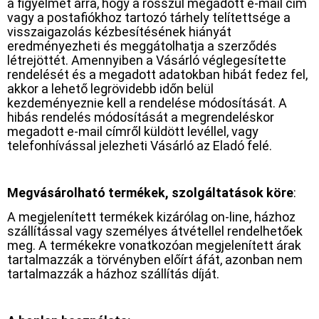
a figyelmét arra, hogy a rosszul megadott e-mail cím
vagy a postafiókhoz tartozó tárhely telítettsége a
visszaigazolás kézbesítésének hiányát
eredményezheti és meggátolhatja a szerződés
létrejöttét. Amennyiben a Vásárló véglegesítette
rendelését és a megadott adatokban hibát fedez fel,
akkor a lehető legrövidebb időn belül
kezdeményeznie kell a rendelése módosítását. A
hibás rendelés módosítását a megrendeléskor
megadott e-mail címről küldött levéllel, vagy
telefonhívással jelezheti Vásárló az Eladó felé.
Megvásárolható termékek, szolgáltatások köre
:
A megjelenített termékek kizárólag on-line, házhoz
szállítással vagy személyes átvétellel rendelhetőek
meg. A termékekre vonatkozóan megjelenített árak
tartalmazzák a törvényben előírt áfát, azonban nem
tartalmazzák a házhoz szállítás díját.