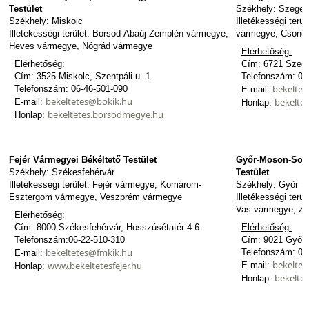
Testület
Székhely: Szeged
Székhely: Miskolc
Illetékességi ter
Illetékességi terület: Borsod-Abaúj-Zemplén vármegye,
vármegye, Csong
Heves vármegye, Nógrád vármegye
Elérhetőség:
Elérhetőség:
Cím: 6721 Szeged
Cím: 3525 Miskolc, Szentpáli u. 1.
Telefonszám: 06
bekeltet
Telefonszám: 06-46-501-090
E-mail:
bekeltetes@bokik.hu
bekelte
E-mail:
Honlap:
bekeltetes.borsodmegye.hu
Honlap:
Fejér Vármegyei Békéltető Testület
Győr-Moson-Sopr
Székhely: Székesfehérvár
Testület
Illetékességi terület: Fejér vármegye, Komárom-
Székhely: Győr
Esztergom vármegye, Veszprém vármegye
Illetékességi ter
Vas vármegye, Za
Elérhetőség:
Cím: 8000 Székesfehérvár, Hosszúsétatér 4-6.
Elérhetőség:
Telefonszám:06-22-510-310
Cím: 9021 Győr, 
bekeltetes@fmkik.hu
Telefonszám: 06
E-mail:
bekeltet
www.bekeltetesfejer.hu
E-mail:
Honlap:
bekelte
Honlap: