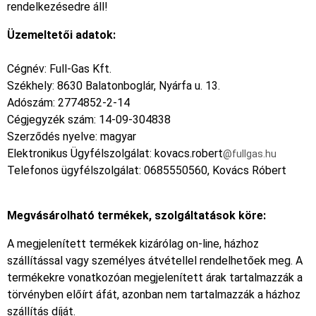
rendelkezésedre áll!
Üzemeltetői adatok:
Cégnév: Full-Gas Kft.
Székhely: 8630 Balatonboglár, Nyárfa u. 13.
Adószám: 2774852-2-14
Cégjegyzék szám: 14-09-304838
Szerződés nyelve: magyar
Elektronikus Ügyfélszolgálat: kovacs.robert
@fullgas.hu
Telefonos ügyfélszolgálat: 0685550560, Kovács Róbert
Megvásárolható termékek, szolgáltatások köre:
A megjelenített termékek kizárólag on-line, házhoz
szállítással vagy személyes átvétellel rendelhetőek meg. A
termékekre vonatkozóan megjelenített árak tartalmazzák a
törvényben előírt áfát, azonban nem tartalmazzák a házhoz
szállítás díját.