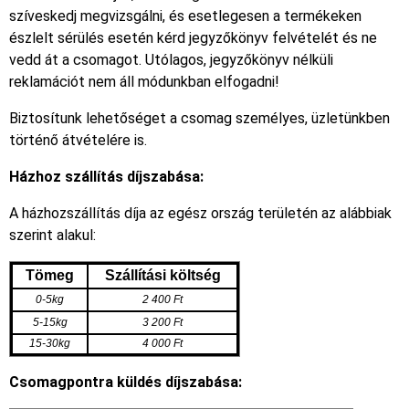
szíveskedj megvizsgálni, és esetlegesen a termékeken
észlelt sérülés esetén kérd jegyzőkönyv felvételét és ne
vedd át a csomagot. Utólagos, jegyzőkönyv nélküli
reklamációt nem áll módunkban elfogadni!
Biztosítunk lehetőséget a csomag személyes, üzletünkben
történő átvételére is.
Házhoz szállítás díjszabása:
A házhozszállítás díja az egész ország területén az alábbiak
szerint alakul:
Tömeg
Szállítási költség
0-5kg
2 400 Ft
5-15kg
3 200 Ft
15-30kg
4 000 Ft
Csomagpontra küldés díjszabása: