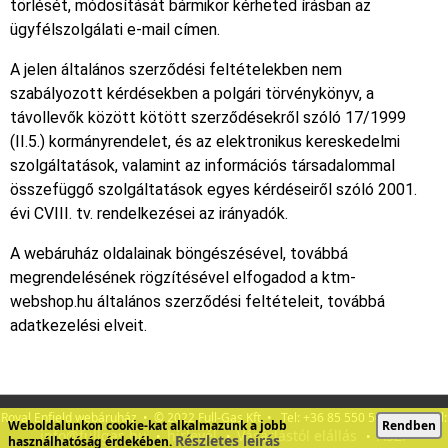
törlését, módosítását bármikor kérheted írásban az
ügyfélszolgálati e-mail címen.
A jelen általános szerződési feltételekben nem
szabályozott kérdésekben a polgári törvénykönyv, a
távollevők között kötött szerződésekről szóló 17/1999
(II.5.) kormányrendelet, és az elektronikus kereskedelmi
szolgáltatások, valamint az információs társadalommal
összefüggő szolgáltatások egyes kérdéseiről szóló 2001.
évi CVIII. tv. rendelkezései az irányadók.
A webáruház oldalainak böngészésével, továbbá
megrendelésének rögzítésével elfogadod a ktm-
webshop.hu általános szerződési feltételeit, továbbá
adatkezelési elveit.
Royal Enfield webáruház • © 2022 Full-Gas Kft • Tel: +36 85 550 560 • E-mail:
Weboldalunkon cookie-kat alkalmazunk a jobb
Rendben
info@fullgas.hu
hírlevél
Vásárlástól elállás
ÁSZF
•
•
•
Részletes leírás
használhatóság érdekében.