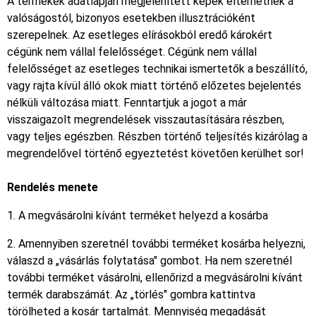
A termékek adatlapján megjelenített képek eltérhetnek a
valóságostól, bizonyos esetekben illusztrációként
szerepelnek. Az esetleges elírásokból eredő károkért
cégünk nem vállal felelősséget. Cégünk nem vállal
felelősséget az esetleges technikai ismertetők a beszállító,
vagy rajta kívül álló okok miatt történő előzetes bejelentés
nélküli változása miatt. Fenntartjuk a jogot a már
visszaigazolt megrendelések visszautasítására részben,
vagy teljes egészben. Részben történő teljesítés kizárólag a
megrendelővel történő egyeztetést követően kerülhet sor!
Rendelés menete
1. A megvásárolni kívánt terméket helyezd a kosárba
2. Amennyiben szeretnél további terméket kosárba helyezni,
válaszd a „vásárlás folytatása" gombot. Ha nem szeretnél
további terméket vásárolni, ellenőrizd a megvásárolni kívánt
termék darabszámát. Az „törlés" gombra kattintva
törölheted a kosár tartalmát. Mennyiség megadását