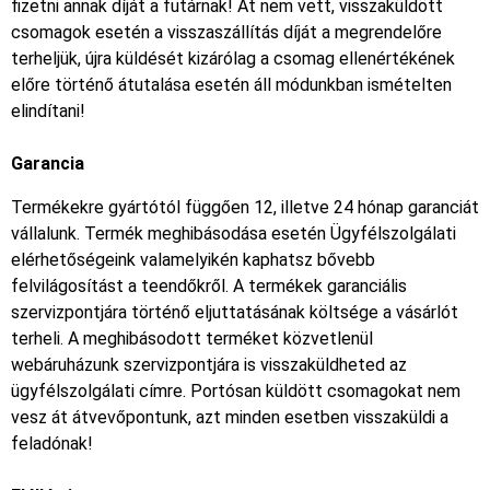
fizetni annak díját a futárnak! Át nem vett, visszaküldött
csomagok esetén a visszaszállítás díját a megrendelőre
terheljük, újra küldését kizárólag a csomag ellenértékének
előre történő átutalása esetén áll módunkban ismételten
elindítani!
Garancia
Termékekre gyártótól függően 12, illetve 24 hónap garanciát
vállalunk. Termék meghibásodása esetén Ügyfélszolgálati
elérhetőségeink valamelyikén kaphatsz bővebb
felvilágosítást a teendőkről. A termékek garanciális
szervizpontjára történő eljuttatásának költsége a vásárlót
terheli. A meghibásodott terméket közvetlenül
webáruházunk szervizpontjára is visszaküldheted az
ügyfélszolgálati címre. Portósan küldött csomagokat nem
vesz át átvevőpontunk, azt minden esetben visszaküldi a
feladónak!