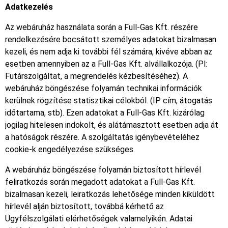
Adatkezelés
Az webáruház használata során a Full-Gas Kft. részére
rendelkezésére bocsátott személyes adatokat bizalmasan
kezeli, és nem adja ki további fél számára, kivéve abban az
esetben amennyiben az a Full-Gas Kft. alvállalkozója. (Pl:
Futárszolgáltat, a megrendelés kézbesítéséhez). A
webáruház böngészése folyamán technikai információk
kerülnek rögzítése statisztikai célokból. (IP cím, átogatás
időtartama, stb). Ezen adatokat a Full-Gas Kft. kizárólag
jogilag hitelesen indokolt, és alátámasztott esetben adja át
a hatóságok részére. A szolgáltatás igénybevételéhez
cookie-k engedélyezése szükséges.
A webáruház böngészése folyamán biztosított hírlevél
feliratkozás során megadott adatokat a Full-Gas Kft.
bizalmasan kezeli, leiratkozás lehetősége minden kiküldött
hírlevél alján biztosított, továbbá kérhető az
Ügyfélszolgálati elérhetőségek valamelyikén. Adatai