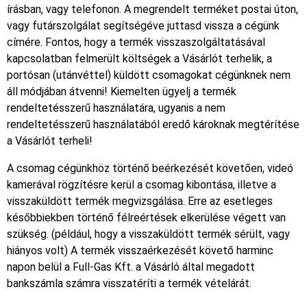
írásban, vagy telefonon. A megrendelt terméket postai úton,
vagy futárszolgálat segítségéve juttasd vissza a cégünk
címére. Fontos, hogy a termék visszaszolgáltatásával
kapcsolatban felmerült költségek a Vásárlót terhelik, a
portósan (utánvéttel) küldött csomagokat cégünknek nem
áll módjában átvenni! Kiemelten ügyelj a termék
rendeltetésszerű használatára, ugyanis a nem
rendeltetésszerű használatából eredő károknak megtérítése
a Vásárlót terheli!
A csomag cégünkhöz történő beérkezését követően, videó
kamerával rögzítésre kerül a csomag kibontása, illetve a
visszaküldött termék megvizsgálása. Erre az esetleges
későbbiekben történő félreértések elkerülése végett van
szükség. (például, hogy a visszaküldött termék sérült, vagy
hiányos volt) A termék visszaérkezését követő harminc
napon belül a Full-Gas Kft. a Vásárló által megadott
bankszámla számra visszatéríti a termék vételárát.