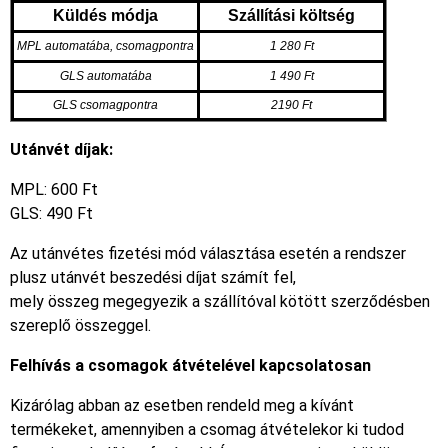
Küldés módja
Szállítási költség
MPL automatába, csomagpontra
1 280 Ft
GLS automatába
1 490 Ft
GLS csomagpontra
2190 Ft
Utánvét díjak:
MPL: 600 Ft
GLS: 490 Ft
Az
utánvétes fizetési mód választása esetén a rendszer
plusz utánvét beszedési díjat számít fel,
mely
összeg
megegyezik
a szállítóval kötött szerződésben
szereplő összeggel.
Felhívás a csomagok átvételével kapcsolatosan
Kizárólag abban az esetben rendeld meg a kívánt
termékeket, amennyiben a csomag átvételekor ki tudod