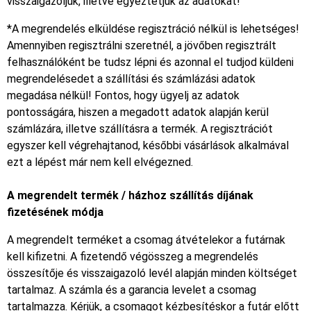
visszaigazoljuk, illetve egyeztetjük az adatokat!
*A megrendelés elküldése regisztráció nélkül is lehetséges!
Amennyiben regisztrálni szeretnél, a jövőben regisztrált
felhasználóként be tudsz lépni és azonnal el tudjod küldeni
megrendelésedet a szállítási és számlázási adatok
megadása nélkül! Fontos, hogy ügyelj az adatok
pontosságára, hiszen a megadott adatok alapján kerül
számlázára, illetve szállításra a termék. A regisztrációt
egyszer kell végrehajtanod, későbbi vásárlások alkalmával
ezt a lépést már nem kell elvégezned.
A megrendelt termék / házhoz szállítás díjának
fizetésének módja
A megrendelt terméket a csomag átvételekor a futárnak
kell kifizetni. A fizetendő végösszeg a megrendelés
összesítője és visszaigazoló levél alapján minden költséget
tartalmaz. A számla és a garancia levelet a csomag
tartalmazza. Kérjük, a csomagot kézbesítéskor a futár előtt