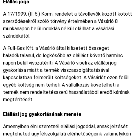
Elállás joga
A 17/1999. (II. 5.) Korm. rendelet a távollevők között kötött
szerződésekről szóló törvény értelmében a Vásárló 8
munkanapon belül indoklás nélkül elállhat a vásárlási
szándékától.
A Full-Gas Kft. a Vásárló által kifizetett összeget
haladéktalanul, de legkésőbb az elállást követő harminc
napon belül visszatéríti. A Vásárló viseli az elállási jog
gyakorlása miatt a termék visszaszolgáltatásával
kapcsolatban felmerült költségeket. A Vásárlót ezen felül
egyéb költség nem terheli. A vállalkozás követelheti a
termék nem rendeltetésszerű használatából eredő kárának
megtérítését.
Elállási jog gyakorlásának menete
Amennyiben élni szeretnél elállási jogoddal, annak jelzését
megteheted ügyfélszolgálati elérhetőségeink valamelyikén