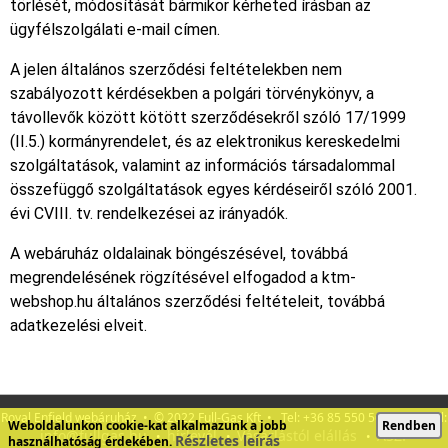
törlését, módosítását bármikor kérheted írásban az
ügyfélszolgálati e-mail címen.
A jelen általános szerződési feltételekben nem
szabályozott kérdésekben a polgári törvénykönyv, a
távollevők között kötött szerződésekről szóló 17/1999
(II.5.) kormányrendelet, és az elektronikus kereskedelmi
szolgáltatások, valamint az információs társadalommal
összefüggő szolgáltatások egyes kérdéseiről szóló 2001.
évi CVIII. tv. rendelkezései az irányadók.
A webáruház oldalainak böngészésével, továbbá
megrendelésének rögzítésével elfogadod a ktm-
webshop.hu általános szerződési feltételeit, továbbá
adatkezelési elveit.
Royal Enfield webáruház • © 2022 Full-Gas Kft • Tel: +36 85 550 560 • E-mail:
Weboldalunkon cookie-kat alkalmazunk a jobb
Rendben
info@fullgas.hu
hírlevél
Vásárlástól elállás
ÁSZF
•
•
•
Részletes leírás
használhatóság érdekében.