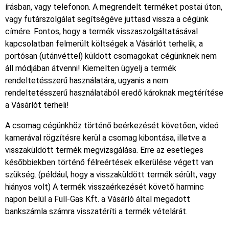
írásban, vagy telefonon. A megrendelt terméket postai úton,
vagy futárszolgálat segítségéve juttasd vissza a cégünk
címére. Fontos, hogy a termék visszaszolgáltatásával
kapcsolatban felmerült költségek a Vásárlót terhelik, a
portósan (utánvéttel) küldött csomagokat cégünknek nem
áll módjában átvenni! Kiemelten ügyelj a termék
rendeltetésszerű használatára, ugyanis a nem
rendeltetésszerű használatából eredő károknak megtérítése
a Vásárlót terheli!
A csomag cégünkhöz történő beérkezését követően, videó
kamerával rögzítésre kerül a csomag kibontása, illetve a
visszaküldött termék megvizsgálása. Erre az esetleges
későbbiekben történő félreértések elkerülése végett van
szükség. (például, hogy a visszaküldött termék sérült, vagy
hiányos volt) A termék visszaérkezését követő harminc
napon belül a Full-Gas Kft. a Vásárló által megadott
bankszámla számra visszatéríti a termék vételárát.