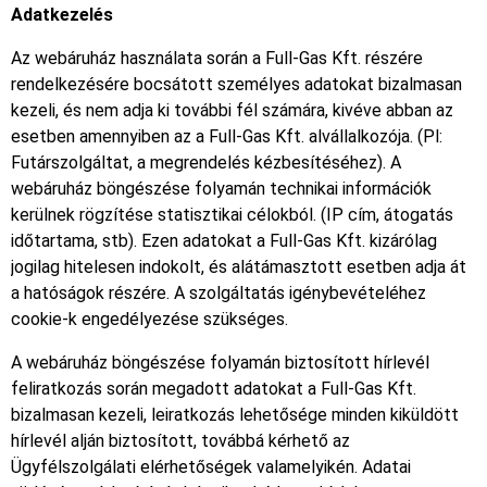
Adatkezelés
Az webáruház használata során a Full-Gas Kft. részére
rendelkezésére bocsátott személyes adatokat bizalmasan
kezeli, és nem adja ki további fél számára, kivéve abban az
esetben amennyiben az a Full-Gas Kft. alvállalkozója. (Pl:
Futárszolgáltat, a megrendelés kézbesítéséhez). A
webáruház böngészése folyamán technikai információk
kerülnek rögzítése statisztikai célokból. (IP cím, átogatás
időtartama, stb). Ezen adatokat a Full-Gas Kft. kizárólag
jogilag hitelesen indokolt, és alátámasztott esetben adja át
a hatóságok részére. A szolgáltatás igénybevételéhez
cookie-k engedélyezése szükséges.
A webáruház böngészése folyamán biztosított hírlevél
feliratkozás során megadott adatokat a Full-Gas Kft.
bizalmasan kezeli, leiratkozás lehetősége minden kiküldött
hírlevél alján biztosított, továbbá kérhető az
Ügyfélszolgálati elérhetőségek valamelyikén. Adatai