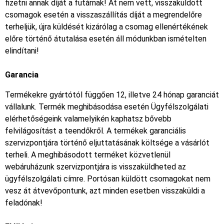
fizetni annak díját a futárnak! Át nem vett, visszaküldött
csomagok esetén a visszaszállítás díját a megrendelőre
terheljük, újra küldését kizárólag a csomag ellenértékének
előre történő átutalása esetén áll módunkban ismételten
elindítani!
Garancia
Termékekre gyártótól függően 12, illetve 24 hónap garanciát
vállalunk. Termék meghibásodása esetén Ügyfélszolgálati
elérhetőségeink valamelyikén kaphatsz bővebb
felvilágosítást a teendőkről. A termékek garanciális
szervizpontjára történő eljuttatásának költsége a vásárlót
terheli. A meghibásodott terméket közvetlenül
webáruházunk szervizpontjára is visszaküldheted az
ügyfélszolgálati címre. Portósan küldött csomagokat nem
vesz át átvevőpontunk, azt minden esetben visszaküldi a
feladónak!