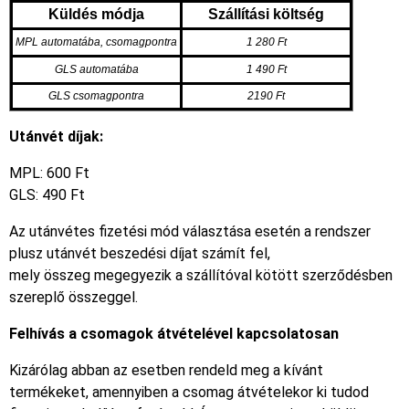
Küldés módja
Szállítási költség
MPL automatába, csomagpontra
1 280 Ft
GLS automatába
1 490 Ft
GLS csomagpontra
2190 Ft
Utánvét díjak:
MPL: 600 Ft
GLS: 490 Ft
Az
utánvétes fizetési mód választása esetén a rendszer
plusz utánvét beszedési díjat számít fel,
mely
összeg
megegyezik
a szállítóval kötött szerződésben
szereplő összeggel.
Felhívás a csomagok átvételével kapcsolatosan
Kizárólag abban az esetben rendeld meg a kívánt
termékeket, amennyiben a csomag átvételekor ki tudod