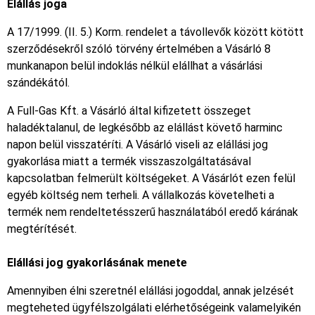
Elállás joga
A 17/1999. (II. 5.) Korm. rendelet a távollevők között kötött
szerződésekről szóló törvény értelmében a Vásárló 8
munkanapon belül indoklás nélkül elállhat a vásárlási
szándékától.
A Full-Gas Kft. a Vásárló által kifizetett összeget
haladéktalanul, de legkésőbb az elállást követő harminc
napon belül visszatéríti. A Vásárló viseli az elállási jog
gyakorlása miatt a termék visszaszolgáltatásával
kapcsolatban felmerült költségeket. A Vásárlót ezen felül
egyéb költség nem terheli. A vállalkozás követelheti a
termék nem rendeltetésszerű használatából eredő kárának
megtérítését.
Elállási jog gyakorlásának menete
Amennyiben élni szeretnél elállási jogoddal, annak jelzését
megteheted ügyfélszolgálati elérhetőségeink valamelyikén