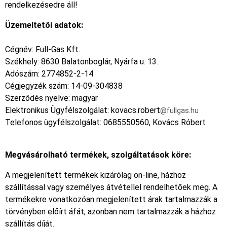
rendelkezésedre áll!
Üzemeltetői adatok:
Cégnév: Full-Gas Kft.
Székhely: 8630 Balatonboglár, Nyárfa u. 13.
Adószám: 2774852-2-14
Cégjegyzék szám: 14-09-304838
Szerződés nyelve: magyar
Elektronikus Ügyfélszolgálat: kovacs.robert
@fullgas.hu
Telefonos ügyfélszolgálat: 0685550560, Kovács Róbert
Megvásárolható termékek, szolgáltatások köre:
A megjelenített termékek kizárólag on-line, házhoz
szállítással vagy személyes átvétellel rendelhetőek meg. A
termékekre vonatkozóan megjelenített árak tartalmazzák a
törvényben előírt áfát, azonban nem tartalmazzák a házhoz
szállítás díját.