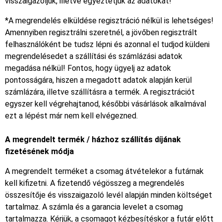
visszaigazoljuk, illetve egyeztetjük az adatokat!
*A megrendelés elküldése regisztráció nélkül is lehetséges!
Amennyiben regisztrálni szeretnél, a jövőben regisztrált
felhasználóként be tudsz lépni és azonnal el tudjod küldeni
megrendelésedet a szállítási és számlázási adatok
megadása nélkül! Fontos, hogy ügyelj az adatok
pontosságára, hiszen a megadott adatok alapján kerül
számlázára, illetve szállításra a termék. A regisztrációt
egyszer kell végrehajtanod, későbbi vásárlások alkalmával
ezt a lépést már nem kell elvégezned.
A megrendelt termék / házhoz szállítás díjának
fizetésének módja
A megrendelt terméket a csomag átvételekor a futárnak
kell kifizetni. A fizetendő végösszeg a megrendelés
összesítője és visszaigazoló levél alapján minden költséget
tartalmaz. A számla és a garancia levelet a csomag
tartalmazza. Kérjük, a csomagot kézbesítéskor a futár előtt