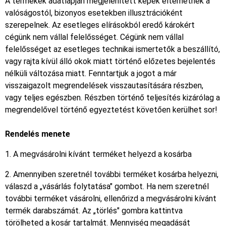
A termékek adatlapján megjelenített képek eltérhetnek a
valóságostól, bizonyos esetekben illusztrációként
szerepelnek. Az esetleges elírásokból eredő károkért
cégünk nem vállal felelősséget. Cégünk nem vállal
felelősséget az esetleges technikai ismertetők a beszállító,
vagy rajta kívül álló okok miatt történő előzetes bejelentés
nélküli változása miatt. Fenntartjuk a jogot a már
visszaigazolt megrendelések visszautasítására részben,
vagy teljes egészben. Részben történő teljesítés kizárólag a
megrendelővel történő egyeztetést követően kerülhet sor!
Rendelés menete
1. A megvásárolni kívánt terméket helyezd a kosárba
2. Amennyiben szeretnél további terméket kosárba helyezni,
válaszd a „vásárlás folytatása" gombot. Ha nem szeretnél
további terméket vásárolni, ellenőrizd a megvásárolni kívánt
termék darabszámát. Az „törlés" gombra kattintva
törölheted a kosár tartalmát. Mennyiség megadását