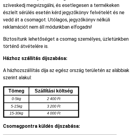
szíveskedj megvizsgálni, és esetlegesen a termékeken
észlelt sérülés esetén kérd jegyzőkönyv felvételét és ne
vedd át a csomagot. Utólagos, jegyzőkönyv nélküli
reklamációt nem áll módunkban elfogadni!
Biztosítunk lehetőséget a csomag személyes, üzletünkben
történő átvételére is.
Házhoz szállítás díjszabása:
A házhozszállítás díja az egész ország területén az alábbiak
szerint alakul:
Tömeg
Szállítási költség
0-5kg
2 400 Ft
5-15kg
3 200 Ft
15-30kg
4 000 Ft
Csomagpontra küldés díjszabása: