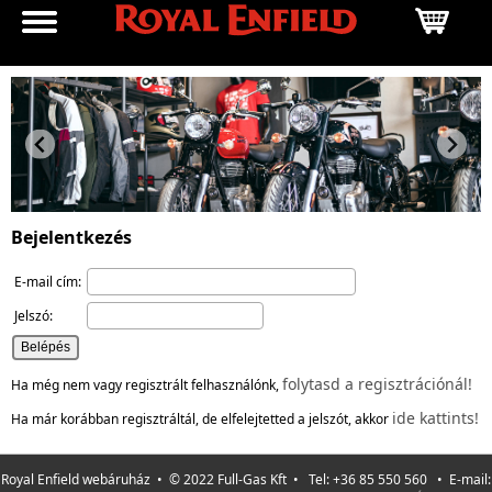
Bejelentkezés
E-mail cím:
Jelszó:
folytasd a regisztrációnál!
Ha még nem vagy regisztrált felhasználónk,
ide kattints!
Ha már korábban regisztráltál, de elfelejtetted a jelszót, akkor
Royal Enfield webáruház • © 2022 Full-Gas Kft • Tel: +36 85 550 560 • E-mail: