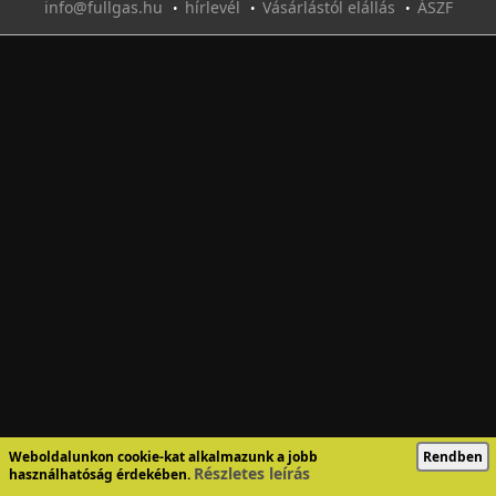
info@fullgas.hu
hírlevél
Vásárlástól elállás
ÁSZF
•
•
•
Weboldalunkon cookie-kat alkalmazunk a jobb
Rendben
Részletes leírás
használhatóság érdekében.