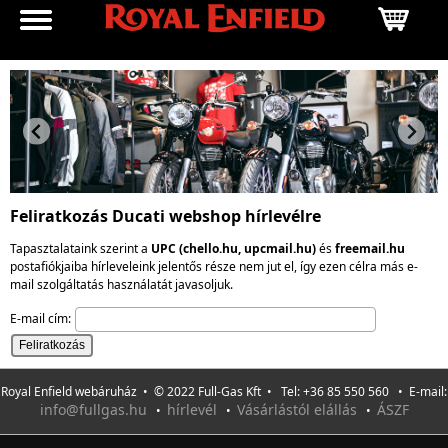
Feliratkozás Ducati webshop hírlevélre
Tapasztalataink szerint a
UPC (chello.hu, upcmail.hu)
és
freemail.hu
postafiókjaiba hírleveleink jelentős része nem jut el, így ezen célra más e-
mail szolgáltatás használatát javasoljuk.
E-mail cím:
Royal Enfield webáruház • © 2022 Full-Gas Kft • Tel: +36 85 550 560 • E-mail:
info@fullgas.hu
hírlevél
Vásárlástól elállás
ÁSZF
•
•
•