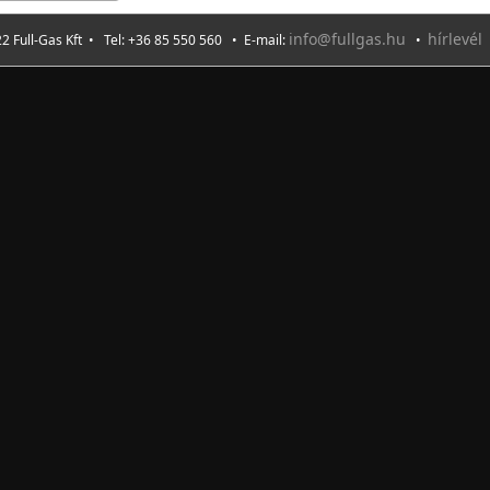
info@fullgas.hu
hírlevél
2 Full-Gas Kft • Tel: +36 85 550 560 • E-mail:
•