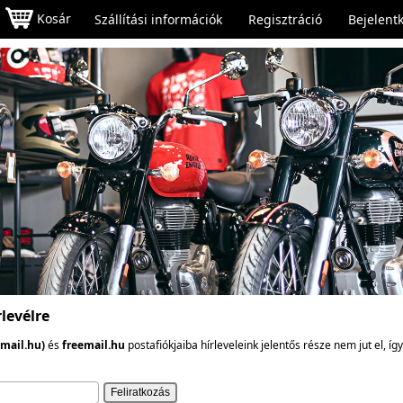
Kosár
Szállítási információk
Regisztráció
Bejelent
levélre
cmail.hu)
és
freemail.hu
postafiókjaiba hírleveleink jelentős része nem jut el, í