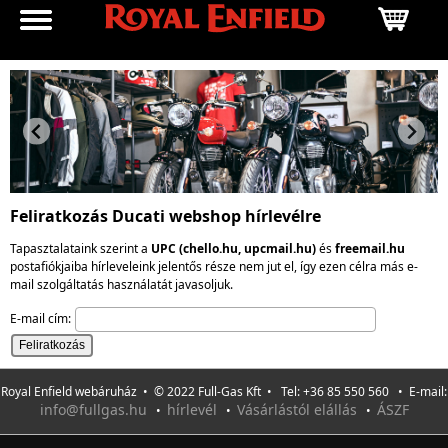
Feliratkozás Ducati webshop hírlevélre
Tapasztalataink szerint a
UPC (chello.hu, upcmail.hu)
és
freemail.hu
postafiókjaiba hírleveleink jelentős része nem jut el, így ezen célra más e-
mail szolgáltatás használatát javasoljuk.
E-mail cím:
Royal Enfield webáruház • © 2022 Full-Gas Kft • Tel: +36 85 550 560 • E-mail:
info@fullgas.hu
hírlevél
Vásárlástól elállás
ÁSZF
•
•
•